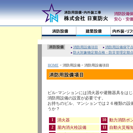
消防設備
安心・
安
消防用設備項目
消防用設備保守
防火対象物定期点検・防災管理定期
HOME
< 消防用設備 < 消防用設備項目
ビル･マンションには消火器や避難器具をは
消防用設備の設置が必要です。
お持ちのビル、マンションでは２６種類の設
うか？
1
10
消火器
動力消防ポ
2
11
屋内消火栓設備
自動火災報