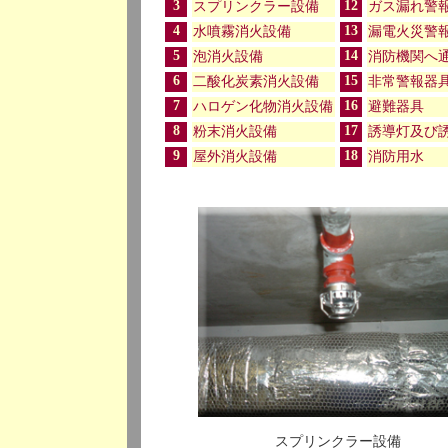
3
12
スプリンクラー設備
ガス漏れ警
4
13
水噴霧消火設備
漏電火災警
5
14
泡消火設備
消防機関へ
6
15
二酸化炭素消火設備
非常警報器
7
16
ハロゲン化物消火設備
避難器具
8
17
粉末消火設備
誘導灯及び
9
18
屋外消火設備
消防用水
スプリンクラー設備